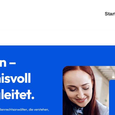
Star
i ↗𝐟𝐚𝐦𝐢𝐥𝐮𝐦 als auch ✓Trennung, Scheidung, Familienre
r Rechtsanwaltskanzlei. Erleben Sie unseren Service ✉.