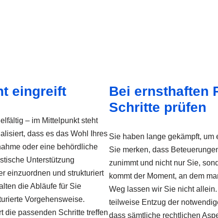
 eingreift
Bei ernsthaften R
Schritte prüfen
lfältig – im Mittelpunkt steht
lisiert, dass es das Wohl Ihres
Sie haben lange gekämpft, um e
tnahme oder eine behördliche
Sie merken, dass Beteuerungen 
istische Unterstützung
zunimmt und nicht nur Sie, sonde
er einzuordnen und strukturiert
kommt der Moment, an dem man e
lten die Abläufe für Sie
Weg lassen wir Sie nicht allein
kturierte Vorgehensweise.
teilweise Entzug der notwendige
rt die passenden Schritte treffen
dass sämtliche rechtlichen Aspe