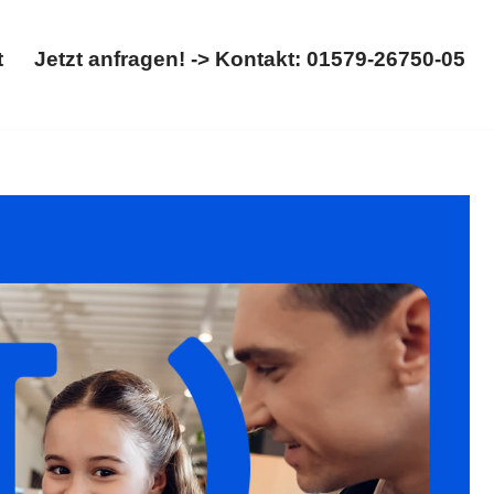
t
Jetzt anfragen! -> Kontakt: 01579-26750-05
Start
Jetzt anfragen! -> Kontakt: 01579-26750-05
rennung, Kinderrecht. Direkt bei 𝐟𝐚𝐦𝐢𝐥𝐮𝐦-
, Ihr Rechtsanwaltskanzlei. Zögern Sie nicht, uns zu