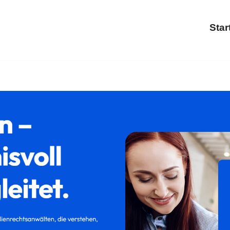
Star
tadthagen bei ↗𝐟𝐚𝐦𝐢𝐥𝐮𝐦 und ✓Scheidung, Familienrecht, T
echt, ✓Familienrecht als auch ✓Kinderrecht für Stadthagen