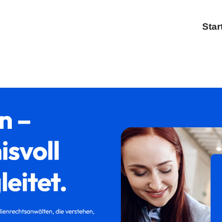
Star
errecht und ✓Trennung, Familienrecht, Scheidung, Kinderrec
. Setzen Sie auf uns ✉.