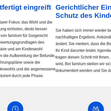
rtigt eingreift
Gerichtlicher Ei
Schutz des Kind
klarer Fokus: das Wohl und die
zung einholen, desto besser
Sie haben sich immer wieder 
 von familum für Sorgerecht
nachhaltiges Ergebnis. Ankündi
 Bewertungsgrundlagen des
ändert. Sie merken, dass die Be
faire und am Kindeswohl
Ihr Kind darunter leidet. Irgen
m die Aufbereitung der Befunde,
tragen diesen Schritt mit Ihnen
ührungspläne sowie die
wird. Bei familum stellen wir si
indeswohls und die angemessene
dokumentiert werden und Sie da
kturiert durch jede Phase.