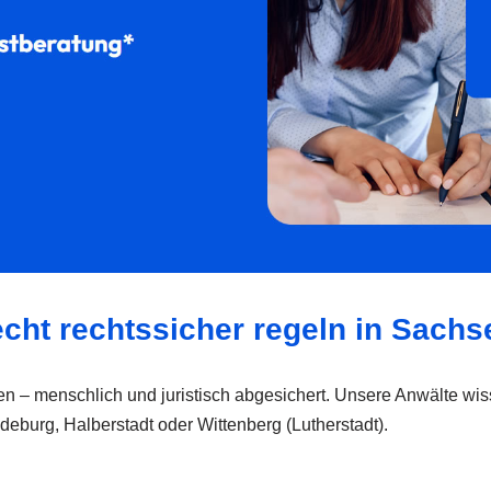
echt rechtssicher regeln in Sachs
ten – menschlich und juristisch abgesichert. Unsere Anwälte wi
eburg, Halberstadt oder Wittenberg (Lutherstadt).