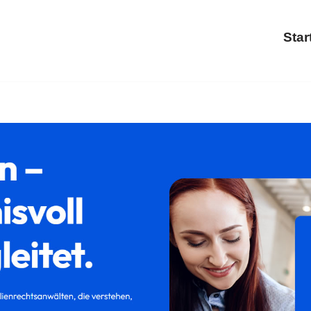
Star
i ↗𝐟𝐚𝐦𝐢𝐥𝐮𝐦 oder ✓Trennung, Familienrecht, Scheidung,
 Reichshof? ➡ 𝐟𝐚𝐦𝐢𝐥𝐮𝐦, Ihr Rechtsanwaltskanzlei. Ihre