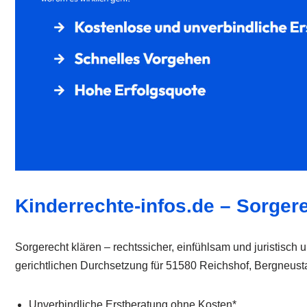
Kinderrechte-infos.de – Sorger
Sorgerecht klären – rechtssicher, einfühlsam und juristisch
gerichtlichen Durchsetzung für 51580 Reichshof, Bergneu
Unverbindliche Erstberatung ohne Kosten*