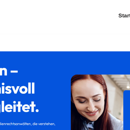
Star
irch bei ↗𝐟𝐚𝐦𝐢𝐥𝐮𝐦 oder ✓Familienrecht, Scheidung, Tr
 in Oberkirch – ➡ 𝐟𝐚𝐦𝐢𝐥𝐮𝐦, Ihr Rechtsanwaltskanzlei. 