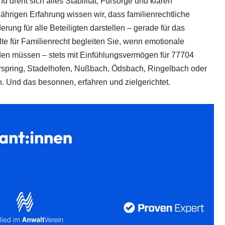
d dreht sich alles Stabilität, Fürsorge und klaren
ährigen Erfahrung wissen wir, dass familienrechtliche
rung für alle Beteiligten darstellen – gerade für das
e für Familienrecht begleiten Sie, wenn emotionale
erden müssen – stets mit Einfühlungsvermögen für 77704
erspring, Stadelhofen, Nußbach, Ödsbach, Ringelbach oder
. Und das besonnen, erfahren und zielgerichtet.