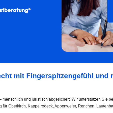
cht mit Fingerspitzengefühl und r
 – menschlich und juristisch abgesichert. Wir unterstützen Sie 
ng für Oberkirch, Kappelrodeck, Appenweier, Renchen, Lauten