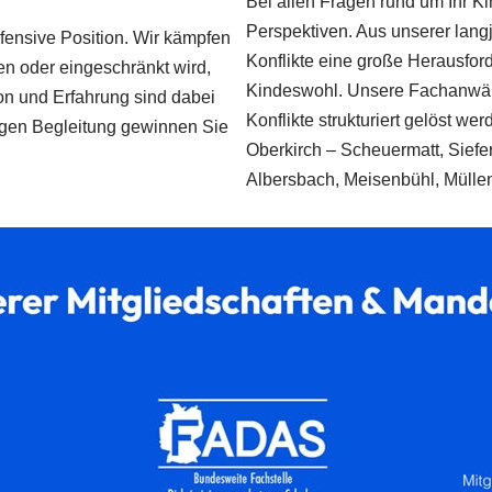
Bei allen Fragen rund um Ihr Kin
Perspektiven. Aus unserer langj
efensive Position. Wir kämpfen
Konflikte eine große Herausforde
en oder eingeschränkt wird,
Kindeswohl. Unsere Fachanwält
ion und Erfahrung sind dabei
Konflikte strukturiert gelöst w
htigen Begleitung gewinnen Sie
Oberkirch – Scheuermatt, Sief
Albersbach, Meisenbühl, Müllen