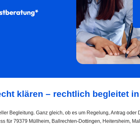
cht klären – rechtlich begleitet i
neller Begleitung. Ganz gleich, ob es um Regelung, Antrag ode
ess für 79379 Müllheim, Ballrechten-Dottingen, Heitersheim, M