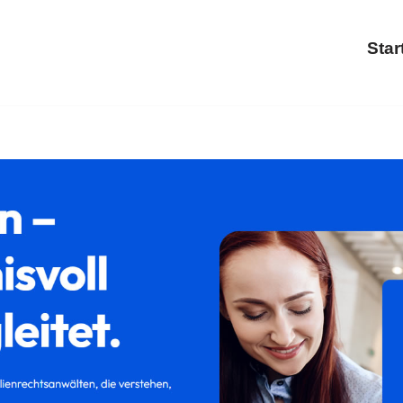
Star
𝐚𝐦𝐢𝐥𝐮𝐦 oder ✓Familienrecht, Trennung, Scheidung, Kin
chtsanwaltskanzlei für Müllheim. Melden Sie sich bei uns ✉.