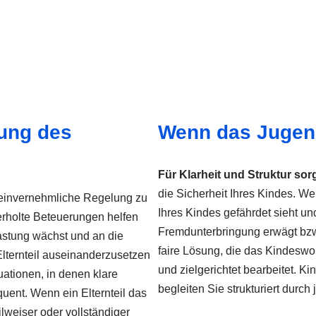
ung des
Wenn das Jugend
Für Klarheit und Struktur sor
die Sicherheit Ihres Kindes. 
 einvernehmliche Regelung zu
Ihres Kindes gefährdet sieht u
erholte Beteuerungen helfen
Fremdunterbringung erwägt bzw. a
lastung wächst und an die
faire Lösung, die das Kindeswoh
lternteil auseinanderzusetzen
und zielgerichtet bearbeitet. Ki
tuationen, in denen klare
begleiten Sie strukturiert durch
uent. Wenn ein Elternteil das
lweiser oder vollständiger