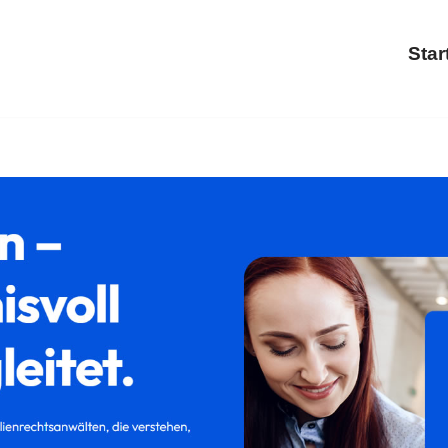
Star
cheidung, Trennung, Familienrecht, Kinderrecht. ➡ 𝐟𝐚𝐦𝐢𝐥𝐮
derrecht. Treten Sie in Kontakt mit uns ✉.