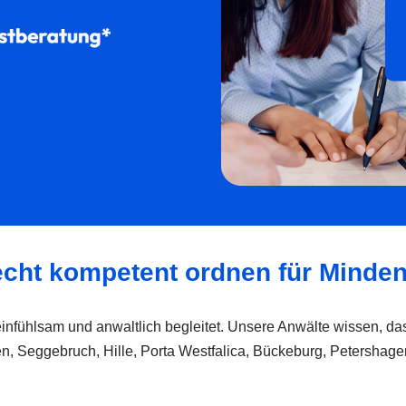
echt kompetent ordnen für Minde
– einfühlsam und anwaltlich begleitet. Unsere Anwälte wissen, 
, Seggebruch, Hille, Porta Westfalica, Bückeburg, Petershage