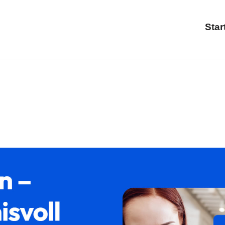
Star
 ↗𝐟𝐚𝐦𝐢𝐥𝐮𝐦 als auch ✓Trennung, Scheidung, Familienrec
? ➡ 𝐟𝐚𝐦𝐢𝐥𝐮𝐦, Ihr Rechtsanwaltskanzlei. Gemeinsam star