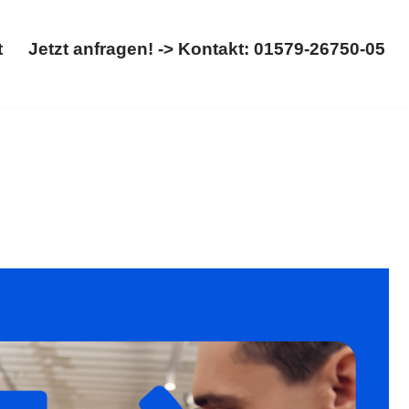
t
Jetzt anfragen! -> Kontakt: 01579-26750-05
Start
Jetzt anfragen! -> Kontakt: 01579-26750-05
ht, Kinderrecht. Wollen Sie ✓Kinderrecht, ✓Scheidung,
k ✉.