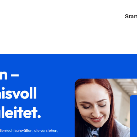
Star
rrecht oder ✓Familienrecht, Scheidung, Trennung, Kinderrech
𝐢𝐥𝐮𝐦, Ihr Rechtsanwaltskanzlei. Treten Sie in Kontakt mit