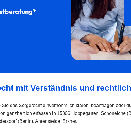
echt mit Verständnis und rechtlic
Ob Sie das Sorgerecht einvernehmlich klären, beantragen oder d
uation ganzheitlich erfassen in 15366 Hoppegarten, Schöneiche (
ersdorf (Berlin), Ahrensfelde, Erkner.