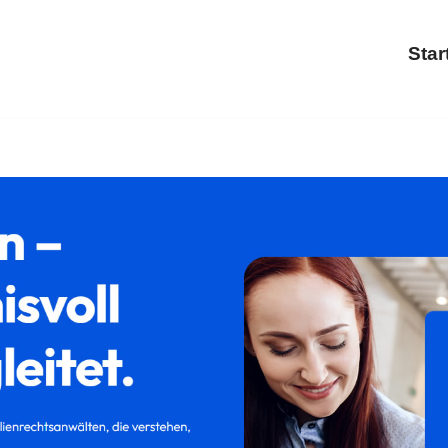
Star
 bei ↗𝐟𝐚𝐦𝐢𝐥𝐮𝐦 als auch ✓Trennung, Scheidung, Familienre
t, ✓Trennung, ✓Familienrecht als auch ✓Kinderrecht. Zusa