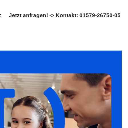
t
Jetzt anfragen! -> Kontakt: 01579-26750-05
Start
Jetzt anfragen! -> Kontakt: 01579-26750-05
cht, Kinderrecht. 𝐟𝐚𝐦𝐢𝐥𝐮𝐦, Ihr Rechtsanwaltskanzlei
mmen erreichen wir mehr ✉.