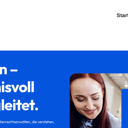
Star
enstadt) bei ↗𝐟𝐚𝐦𝐢𝐥𝐮𝐦 oder ✓Trennung, Familienrecht,
n 48712 Gescher (Glockenstadt). ➡ 𝐟𝐚𝐦𝐢𝐥𝐮𝐦, Ihr Rechts