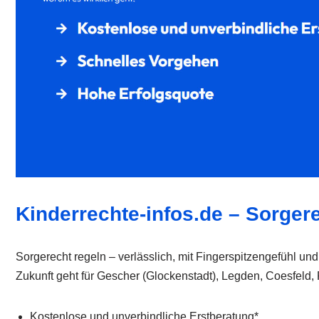
Kinderrechte-infos.de – Sorgere
Sorgerecht regeln – verlässlich, mit Fingerspitzengefühl u
Zukunft geht für Gescher (Glockenstadt), Legden, Coesfeld,
Kostenlose und unverbindliche Erstberatung*