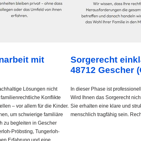
arbeit mit
Sorgerecht eink
48712 Gescher (
 nachhaltige Lösungen nicht
In dieser Phase ist professione
familienrechtliche Konflikte
Wird Ihnen das Sorgerecht nicht
llen – vor allem für die Kinder.
Sie erhalten eine klare und str
Ihnen, um schwierige familiäre
menschlich tragfähig sein. Recht
ch zu begleiten in Gescher
rloh-Pröbsting, Tungerloh-
hen Erfahrung und eine