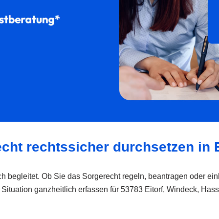
cht rechtssicher durchsetzen in E
lich begleitet. Ob Sie das Sorgerecht regeln, beantragen oder e
e Situation ganzheitlich erfassen für 53783 Eitorf, Windeck, Ha