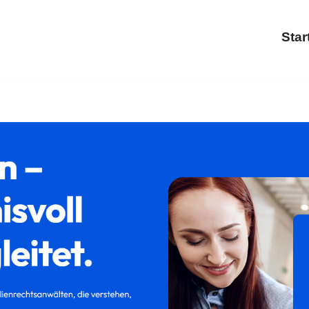
Star
𝐦𝐢𝐥𝐮𝐦 oder ✓Scheidung, Familienrecht, Trennung, Kinder
, Ihr Rechtsanwaltskanzlei. Ihre Ideen, unsere Inspiration ✉.