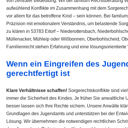
von zentraler Bedeutung. Wir bei familum Rechtsberatung v
aufwühlend Konflikte im Zusammenhang mit dem Sorgerecht
vor allem für das betroffene Kind – sein können. Bei familum
Präzision mit emotionalem Verständnis, um belastende Sorge
zu klären in 53783 Eitorf – Niederottersbach, Niederbohls
Müllenacker, Mühleip oder Wißbonnen, Oberbohlscheid, Obe
Familienrecht stehen Erfahrung und eine lösungsorientierte
Wenn ein Eingreifen des Jugen
gerechtfertigt ist
Klare Verhältnisse schaffen!
Sorgerechtskonflikte sind vielf
immer die Sicherheit des Kindes. Je früher Sie anwaltliche 
besser lassen sich Ihre Rechte sichern. Unsere Anwälte klär
Grundlagen des Jugendamts und unterstützen bei der Entwi
Lösung. Wir übernehmen die notwendigen rechtlichen Schri