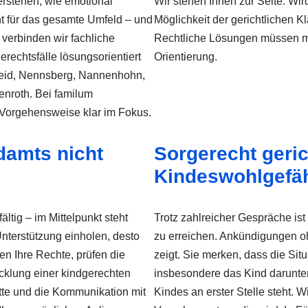
erstehen, wie emotional
Wir stehen Ihnen zur Seite. Wir
 für das gesamte Umfeld – und
Möglichkeit der gerichtlichen Kl
 verbinden wir fachliche
Rechtliche Lösungen müssen men
rechtsfälle lösungsorientiert
Orientierung.
cheid, Nennsberg, Nannenhohn,
nroth. Bei familum
 Vorgehensweise klar im Fokus.
damts nicht
Sorgerecht geric
Kindeswohlgefä
ältig – im Mittelpunkt steht
Trotz zahlreicher Gespräche is
Unterstützung einholen, desto
zu erreichen. Ankündigungen oh
en Ihre Rechte, prüfen die
zeigt. Sie merken, dass die Situ
cklung einer kindgerechten
insbesondere das Kind darunter 
tte und die Kommunikation mit
Kindes an erster Stelle steht. W