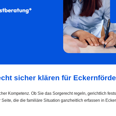
cht sicher klären für Eckernförde
cher Kompetenz. Ob Sie das Sorgerecht regeln, gerichtlich fests
eite, die die familiäre Situation ganzheitlich erfassen in Eck