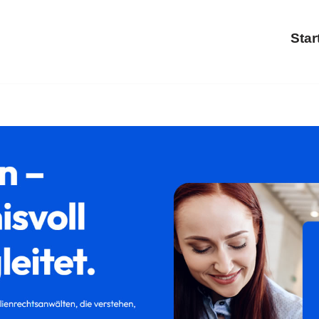
Star
ernförde bei ↗𝐟𝐚𝐦𝐢𝐥𝐮𝐦 und ✓Familienrecht, Trennung, S
cht für 24340 Eckernförde – ➡ 𝐟𝐚𝐦𝐢𝐥𝐮𝐦, Ihr Rechtsanwa