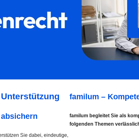
r Unterstützung
familum – Kompete
 absichern
familum begleitet Sie als kom
folgenden Themen verlässlich
erstützen Sie dabei, eindeutige,