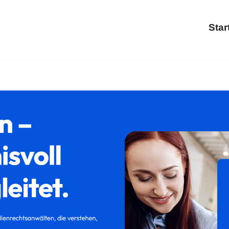
Star
𝐚𝐦𝐢𝐥𝐮𝐦 als auch ✓Familienrecht, Trennung, Scheidung,
rstadt? ➡ 𝐟𝐚𝐦𝐢𝐥𝐮𝐦, Ihr Rechtsanwaltskanzlei. Ihr Erfolg